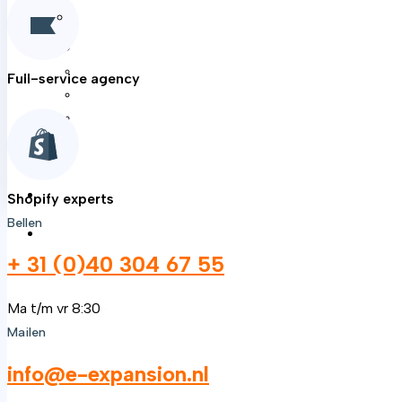
Wat wij doen
Branding
Websites
Webshops
Full-service agency
SEO
SEA
Cases
Over ons
Shopify experts
Bellen
Contact
+ 31 (0)40 304 67 55
Ma t/m vr 8:30 — 17:00
Mailen
info@e-expansion.nl