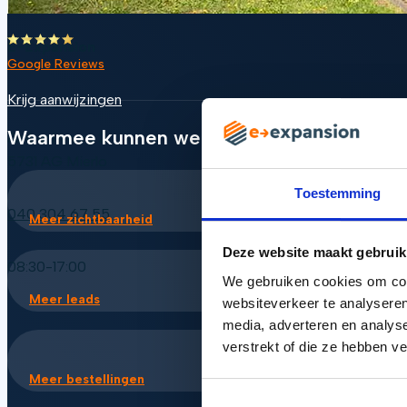
E-Expansion
Google Reviews
Krijg aanwijzingen
Waarmee kunnen we je helpen?
Ambachtweg 2
5731 AG Mierlo
Toestemming
040 304 67 55
Meer zichtbaarheid
Deze website maakt gebruik
08:30-17:00
We gebruiken cookies om cont
Meer leads
websiteverkeer te analyseren
media, adverteren en analys
verstrekt of die ze hebben v
Meer bestellingen