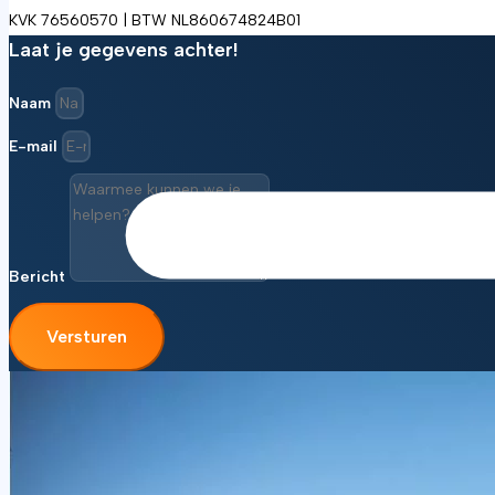
KVK 76560570 | BTW NL860674824B01
Laat je gegevens achter!
Naam
E-mail
Bericht
Versturen