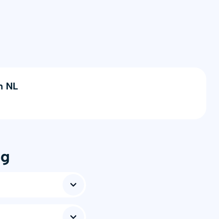
n NL
ng