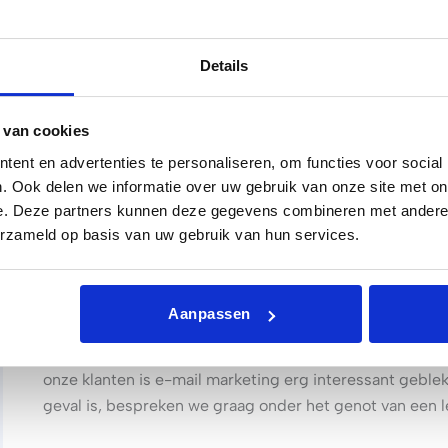
visuele aspect van e-mails erg belangrijk. Heb je een ge
actions? Dan komt jouw mail direct veel betrouwbaarde
Details
jouw mail is van belang. Wat wil je benoemen in jouw e-
Waarom kiezen wij voor e-mai
 van cookies
Wij geloven dat e-mail marketing een van de meest esse
ent en advertenties te personaliseren, om functies voor social
direct jouw klantenbestand mee informeren, of je kun
. Ook delen we informatie over uw gebruik van onze site met on
doel; met e-mail marketing kun je het eenvoudig behal
e. Deze partners kunnen deze gegevens combineren met andere i
Daarnaast zijn e-mails een goedkope vorm van marketin
erzameld op basis van uw gebruik van hun services.
bij e-mail marketing, wat uiteindelijk resulteert in een
Hoe kan e-mail marketing intere
Aanpassen
Dat is een vraag, die we moeilijk op onze website kunn
bedrijf uniek is, en dat elk bedrijf daarom zijn market
onze klanten is e-mail marketing erg interessant geble
geval is, bespreken we graag onder het genot van een l