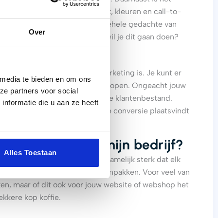
likte mail met de juiste opmaak, kleuren en call-to-
r over. Ook de tekst, en de algehele gedachte van
Over
mail, en met welke invalshoek wil je dit gaan doen?
l marketing?
ntiële aspecten van online marketing is. Je kunt er
 media te bieden en om ons
t hen aansporen voor herhaalaankopen. Ongeacht jouw
ze partners voor social
en ten opzichte van jouw huidige klantenbestand.
nformatie die u aan ze heeft
g. We zien ook dat er een hoge conversie plaatsvindt
 extreem gunstige ROI.
ssant zijn voor mijn bedrijf?
Alles Toestaan
en beantwoorden. Wij geloven namelijk sterk dat elk
ing op een andere manier moet aanpakken. Voor veel van
ken, maar of dit ook voor jouw website of webshop het
ekkere kop koffie.