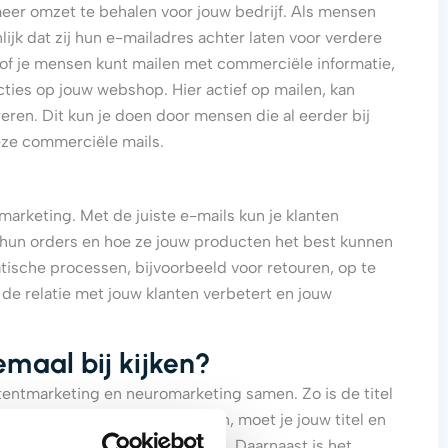
meer omzet te behalen voor jouw bedrijf. Als mensen
jk dat zij hun e-mailadres achter laten voor verdere
 of je mensen kunt mailen met commerciële informatie,
cties op jouw webshop. Hier actief op mailen, kan
eren. Dit kun je doen door mensen die al eerder bij
ze commerciële mails.
arketing. Met de juiste e-mails kun je klanten
 hun orders en hoe ze jouw producten het best kunnen
ische processen, bijvoorbeeld voor retouren, op te
t de relatie met jouw klanten verbetert en jouw
maal bij kijken?
tentmarketing en neuromarketing samen. Zo is de titel
at veel mensen jouw mail openen, moet je jouw titel en
iermee in de spam terecht komt. Daarnaast is het