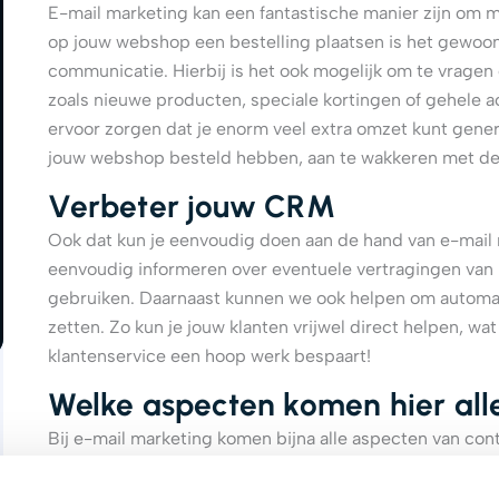
E-mail marketing kan een fantastische manier zijn om 
op jouw webshop een bestelling plaatsen is het gewoonli
communicatie. Hierbij is het ook mogelijk om te vragen
zoals nieuwe producten, speciale kortingen of gehele a
ervoor zorgen dat je enorm veel extra omzet kunt gener
jouw webshop besteld hebben, aan te wakkeren met de
Verbeter jouw CRM
Ook dat kun je eenvoudig doen aan de hand van e-mail m
eenvoudig informeren over eventuele vertragingen van
gebruiken. Daarnaast kunnen we ook helpen om automat
zetten. Zo kun je jouw klanten vrijwel direct helpen, wa
klantenservice een hoop werk bespaart!
Welke aspecten komen hier alle
Bij e-mail marketing komen bijna alle aspecten van con
en subtitel van jouw mail doorslaggevend. Als je wilt d
subtitel zo interessant mogelijk maken, zonder dat je h