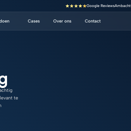
Google Reviews
Ambachtw
 doen
Cases
Over ons
Contact
g
achtig
levant te
n