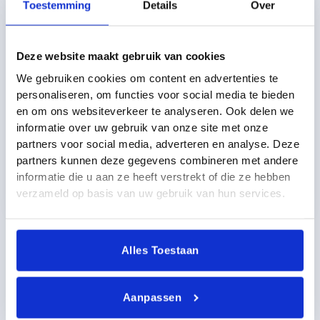
Toestemming
Details
Over
Naast een enorme mooie dosis gezelligheid brengt 24 uur
in bedrijf ook een enorm mooi netwerk mee met
Deze website maakt gebruik van cookies
interessante ondernemers voor E-Expansion om mee in
contact te komen. Verschillende contacten om mee te
We gebruiken cookies om content en advertenties te
kunnen sparren en te kunnen brainstormen kunnen wellicht
personaliseren, om functies voor social media te bieden
ook leiden naar mooie samenwerkingen met diverse
en om ons websiteverkeer te analyseren. Ook delen we
bedrijven in de regio. Wij zijn als E-Expansion dan ook erg
informatie over uw gebruik van onze site met onze
partners voor social media, adverteren en analyse. Deze
blij met deze samenwerking en kijken uit naar de vele
partners kunnen deze gegevens combineren met andere
mooie bijeenkomsten samen en naar alle andere kansen
informatie die u aan ze heeft verstrekt of die ze hebben
die dit voor E-Expansion kan gaan brengen.
verzameld op basis van uw gebruik van hun services.
Meer uit jouw online zichtbaarheid
Alles Toestaan
halen?
Laat dan je gegevens achter!
Aanpassen