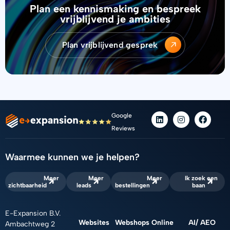
Plan een kennismaking en bespreek
vrijblijvend je ambities
Plan vrijblijvend gesprek
L
I
F
Google
i
n
a
Reviews
n
s
c
k
t
e
e
a
b
d
g
o
Waarmee kunnen we je helpen?
i
r
o
n
a
k
Meer
Meer
Meer
Ik zoek een
m
zichtbaarheid
leads
bestellingen
baan
E-Expansion B.V.
Websites
Webshops
Online
AI/ AEO
Ambachtweg 2