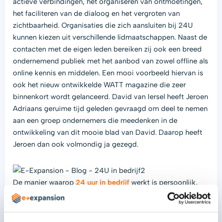
actieve verbindingen, het organiseren van ontmoetingen,
het faciliteren van de dialoog en het vergroten van
zichtbaarheid. Organisaties die zich aansluiten bij 24U
kunnen kiezen uit verschillende lidmaatschappen. Naast de
contacten met de eigen leden bereiken zij ook een breed
ondernemend publiek met het aanbod van zowel offline als
online kennis en middelen. Een mooi voorbeeld hiervan is
ook het nieuw ontwikkelde WATT magazine die zeer
binnenkort wordt gelanceerd. David van Iersel heeft Jeroen
Adriaans geruime tijd geleden gevraagd om deel te nemen
aan een groep ondernemers die meedenken in de
ontwikkeling van dit mooie blad van David. Daarop heeft
Jeroen dan ook volmondig ja gezegd.
De manier waarop
24 uur in bedrijf
werkt is persoonlijk,
oprecht, pionierend, een tikje brutaal en altijd mèt inhoud.
24 uur in Bedrijf & E-Expansion