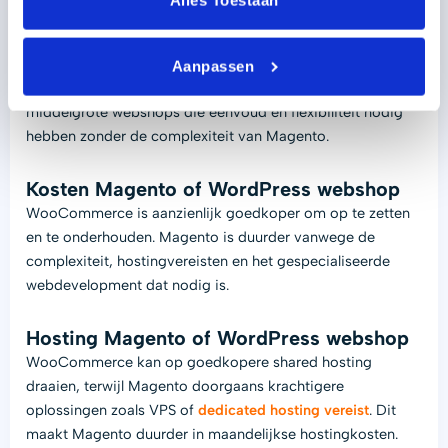
Alles Toestaan
fundering die hier origineel niet voor uitgedacht is. Wie een
grote en professionele webshop wil (nu of in de toekomst)
kan daarom beter niet voor WordPress kiezen.
Aanpassen
WooCommerce is echter ideaal voor kleine tot
middelgrote webshops die eenvoud en flexibiliteit nodig
hebben zonder de complexiteit van Magento.
Kosten Magento of WordPress webshop
WooCommerce is aanzienlijk goedkoper om op te zetten
en te onderhouden. Magento is duurder vanwege de
complexiteit, hostingvereisten en het gespecialiseerde
webdevelopment dat nodig is.
Hosting Magento of WordPress webshop
WooCommerce kan op goedkopere shared hosting
draaien, terwijl Magento doorgaans krachtigere
oplossingen zoals VPS of
dedicated hosting vereist
. Dit
maakt Magento duurder in maandelijkse hostingkosten.