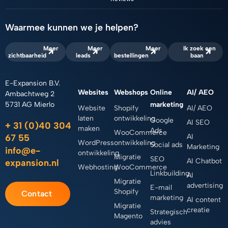
n
s
c
k
t
e
e
a
b
d
g
o
Waarmee kunnen we je helpen?
i
r
o
n
a
k
Meer
Meer
Meer
Ik zoek een
m
zichtbaarheid
leads
bestellingen
baan
E-Expansion B.V.
Websites
Webshops
Online
AI/ AEO
Ambachtweg 2
5731 AG Mierlo
marketing
Website
Shopify
AI/ AEO
laten
ontwikkeling
Google
AI SEO
+ 31 (0)40 304
maken
Ads
WooCommerce
67 55
AI
WordPress
ontwikkeling
Social ads
Marketing
info@e-
ontwikkeling
Migratie
SEO
AI Chatbot
expansion.nl
Webhosting
WooCommerce
Linkbuilding
AI
Migratie
advertising
E-mail
Shopify
Contact
marketing
AI content
Migratie
creatie
Strategisch
Magento
advies