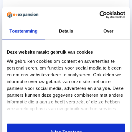
Overeenkomsten en verschillen
Overweeg je om Magento of WordPress te kiezen als
webshop software? Dan is het goed om stil te staan bij
Toestemming
Details
Over
verschillende factoren. Voor de belangrijkste factoren
zullen we de verschillen tussen Magento en WordPress
bespreken.
Deze website maakt gebruik van cookies
We gebruiken cookies om content en advertenties te
Grootte van je Magento of WordPress
personaliseren, om functies voor social media te bieden
webshop
en om ons websiteverkeer te analyseren. Ook delen we
Eén van de belangrijkste verschillen tussen Magento en
informatie over uw gebruik van onze site met onze
WordPress schuilt in de geschiktheid voor grote en
partners voor social media, adverteren en analyse. Deze
complexe webshops. Magento is gemaakt als e-commerce
partners kunnen deze gegevens combineren met andere
platform, terwijl WordPress een CMS is met eventuele extra
informatie die u aan ze heeft verstrekt of die ze hebben
webshop functionaliteiten. Wil je een WooCommerce
verzameld op basis van uw gebruik van hun services.
omgeving net zo uitgebreid maken als een Magento
omgeving, dan zal het geheel uiteindelijk beginnen te
wankelen. Je bouwt dan namelijk te veel bovenop een