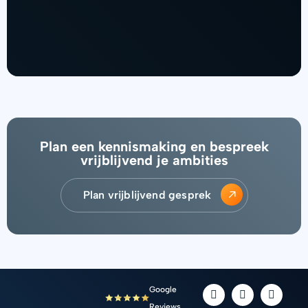
Plan een kennismaking en bespreek
vrijblijvend je ambities
Plan vrijblijvend gesprek
L
I
F
Google
i
n
a
Reviews