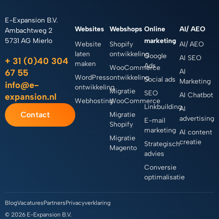
E-Expansion B.V.
Websites
Webshops
Online
AI/ AEO
Ambachtweg 2
5731 AG Mierlo
marketing
Website
Shopify
AI/ AEO
laten
ontwikkeling
Google
AI SEO
+ 31 (0)40 304
maken
Ads
WooCommerce
67 55
AI
WordPress
ontwikkeling
Social ads
Marketing
info@e-
ontwikkeling
Migratie
SEO
AI Chatbot
expansion.nl
Webhosting
WooCommerce
Linkbuilding
AI
Contact
Migratie
advertising
E-mail
Shopify
marketing
AI content
Migratie
creatie
Strategisch
Magento
advies
Conversie
optimalisatie
Blog
Vacatures
Partners
Privacyverklaring
© 2026 E-Expansion B.V.