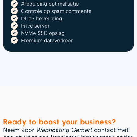
Afbeelding optimalisatie
Controle op spam comments
DDoS beveiliging
Privé server
NVMe SSD opslag
Premium dataverkeer
Ready to boost your business?
Neem voor
Webhosting
Gemert
contact met