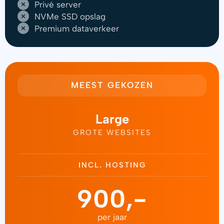
Privé server
NVMe SSD opslag
Premium dataverkeer
MEEST GEKOZEN
Large
GROTE WEBSITES
INCL. HOSTING
900,-
per jaar