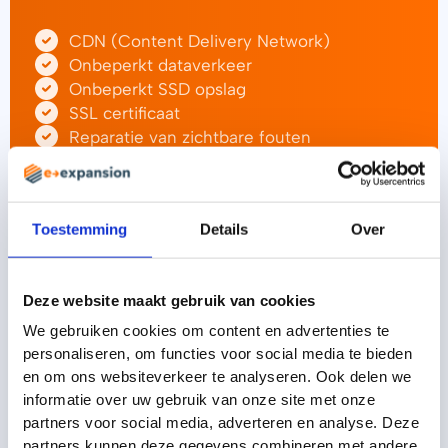
CDN (Content Delivery Network)
Onbeperkt dataverkeer
Onbeperkt SSD opslag
SSL certificaat
Reparatie van zichtbare fouten
Gecontroleerd thema updates
Database optimalisatie
Spambestrijding WordPress
Toestemming
Details
Over
Wekelijkse updates
Maandelijkse updates
E-commerce support
Deze website maakt gebruik van cookies
Dagelijkse back-ups
Uptime monitor
We gebruiken cookies om content en advertenties te
Caching
personaliseren, om functies voor social media te bieden
WordPress helpdesk
en om ons websiteverkeer te analyseren. Ook delen we
informatie over uw gebruik van onze site met onze
Malware / Virus bescherming
partners voor social media, adverteren en analyse. Deze
SEO monitor
partners kunnen deze gegevens combineren met andere