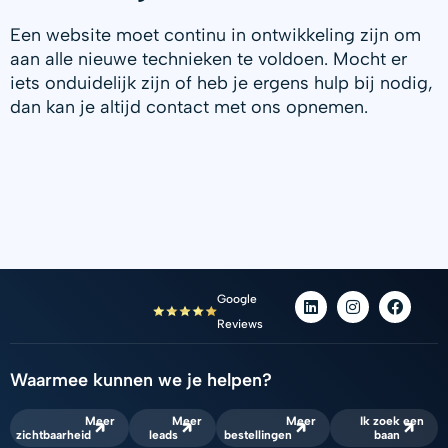
Een website moet continu in ontwikkeling zijn om
aan alle nieuwe technieken te voldoen. Mocht er
iets onduidelijk zijn of heb je ergens hulp bij nodig,
dan kan je altijd contact met ons opnemen.
L
I
F
Google
i
n
a
Reviews
n
s
c
k
t
e
e
a
b
d
g
o
Waarmee kunnen we je helpen?
i
r
o
n
a
k
Meer
Meer
Meer
Ik zoek een
m
zichtbaarheid
leads
bestellingen
baan