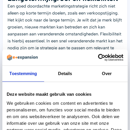
Een goed doordachte marketingstrategie richt zich niet
alleen op korte termijn doelen, zoals een verkoopstijging.
Het kijkt ook naar de lange termijn. Je wilt dat je merk blijft
groeien, nieuwe markten kan betreden en zich kan
aanpassen aan veranderende omstandigheden. Flexibiliteit
is hierbij essentieel. In een snel veranderende markt kan het
nodig zijn om je strategie aan te passen om relevant te
blijven.
Met snelle technologische veranderingen en veranderende
Toestemming
Details
Over
consumentenvoorkeuren, is het belangrijk om flexibel te
blijven en je strategie aan te passen waar nodig. Denk aan
de integratie van nieuwe technologieën, zoals AI,
Deze website maakt gebruik van cookies
augmented reality of nieuwe sociale mediaplatforms
We gebruiken cookies om content en advertenties te
personaliseren, om functies voor social media te bieden
Workshops, subsidies en gratis
en om ons websiteverkeer te analyseren. Ook delen we
advies voor start-ups en
informatie over uw gebruik van onze site met onze
ondernemers
partners voor social media, adverteren en analyse. Deze