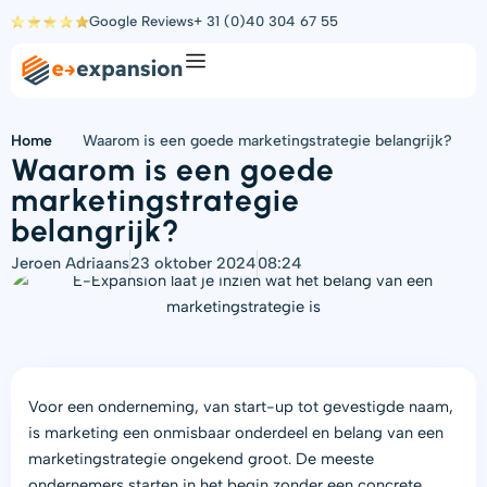
Ga
Google Reviews
+ 31 (0)40 304 67 55
naar
de
inhoud
Home
Waarom is een goede marketingstrategie belangrijk?
Waarom is een goede
marketingstrategie
belangrijk?
Jeroen Adriaans
23 oktober 2024
08:24
Voor een onderneming, van start-up tot gevestigde naam,
is marketing een onmisbaar onderdeel en belang van een
marketingstrategie ongekend groot. De meeste
ondernemers starten in het begin zonder een concrete