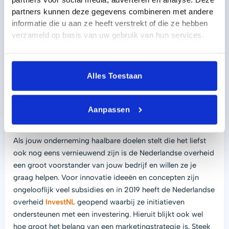
partners kunnen deze gegevens combineren met andere
Er zijn veel bedrijven die binnen hun vakgebied workshops
informatie die u aan ze heeft verstrekt of die ze hebben
geven en ondernemers gratis advies bieden om het belang
verzameld op basis van uw gebruik van hun services.
van een marketingstrategie te benadrukken. Grote,
bekende bedrijven bieden bijvoorbeeld regelmatig
persoonlijk advies aan beginnende ondernemers en start-
Alles Toestaan
ups. Dit biedt niet alleen waardevolle inzichten, maar
creëert ook samenwerkingskansen en een sterker netwerk.
Aanpassen
Daarnaast zijn er diverse subsidies op het gebied van
marketing aanvragen om je start-up knallend te beginnen.
Als jouw onderneming haalbare doelen stelt die het liefst
ook nog eens vernieuwend zijn is de Nederlandse overheid
een groot voorstander van jouw bedrijf en willen ze je
graag helpen. Voor innovatie ideeën en concepten zijn
ongelooflijk veel subsidies en in 2019 heeft de Nederlandse
overheid
InvestNL
geopend waarbij ze initiatieven
ondersteunen met een investering. Hieruit blijkt ook wel
hoe groot het belang van een marketingstrategie is. Steek